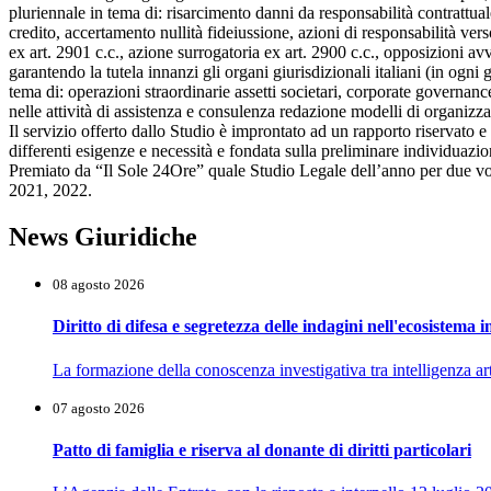
pluriennale in tema di: risarcimento danni da responsabilità contrattual
credito, accertamento nullità fideiussione, azioni di responsabilità ver
ex art. 2901 c.c., azione surrogatoria ex art. 2900 c.c., opposizioni a
garantendo la tutela innanzi gli organi giurisdizionali italiani (in ogn
tema di: operazioni straordinarie assetti societari, corporate governance,
nelle attività di assistenza e consulenza redazione modelli di organizz
Il servizio offerto dallo Studio è improntato ad un rapporto riservato e
differenti esigenze e necessità e fondata sulla preliminare individuazio
Premiato da “Il Sole 24Ore” quale Studio Legale dell’anno per due vo
2021, 2022.
News Giuridiche
08 agosto 2026
Diritto di difesa e segretezza delle indagini nell'ecosistema i
La formazione della conoscenza investigativa tra intelligenza art
07 agosto 2026
Patto di famiglia e riserva al donante di diritti particolari