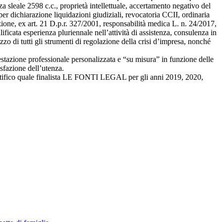
a sleale 2598 c.c., proprietà intellettuale, accertamento negativo del
 per dichiarazione liquidazioni giudiziali, revocatoria CCII, ordinaria
zione, ex art. 21 D.p.r. 327/2001, responsabilità medica L. n. 24/2017,
ificata esperienza pluriennale nell’attività di assistenza, consulenza in
izzo di tutti gli strumenti di regolazione della crisi d’impresa, nonché
restazione professionale personalizzata e “su misura” in funzione delle
isfazione dell’utenza.
entifico quale finalista LE FONTI LEGAL per gli anni 2019, 2020,