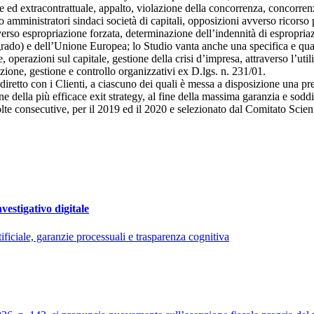
e ed extracontrattuale, appalto, violazione della concorrenza, concorrenz
so amministratori sindaci società di capitali, opposizioni avverso ricorso
vverso espropriazione forzata, determinazione dell’indennità di espropria
i grado) e dell’Unione Europea; lo Studio vanta anche una specifica e qual
 operazioni sul capitale, gestione della crisi d’impresa, attraverso l’util
azione, gestione e controllo organizzativi ex D.lgs. n. 231/01.
 diretto con i Clienti, a ciascuno dei quali è messa a disposizione una p
ne della più efficace exit strategy, al fine della massima garanzia e sodd
lte consecutive, per il 2019 ed il 2020 e selezionato dal Comitato Sci
nvestigativo digitale
ificiale, garanzie processuali e trasparenza cognitiva